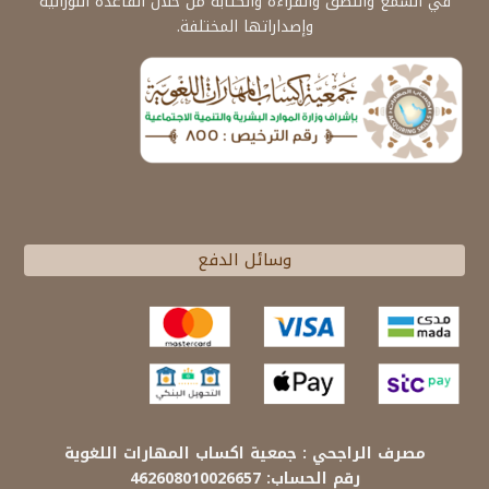
في السمع والنطق والقراءة والكتابة من خلال القاعدة النورانية
وإصداراتها المختلفة.
وسائل الدفع
مصرف الراجحي : جمعية اكساب المهارات اللغوية
رقم الحساب: 462608010026657