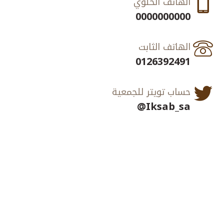

الهاتف الخلوي
0000000000

الهاتف الثابت
0126392491

حساب تويتر للجمعية
Iksab_sa@