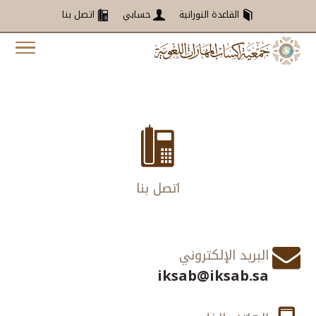
القاعدة النورانية
حسابي
اتصل بنا

اتصل بنا

البريد الإلكتروني
iksab@iksab.sa