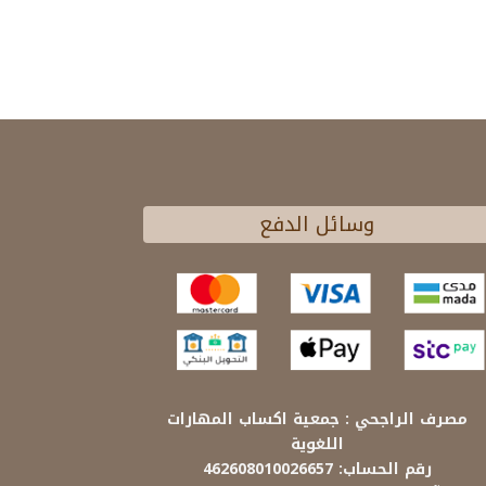
وسائل الدفع
مصرف الراجحي : جمعية اكساب المهارات
اللغوية
رقم الحساب: 462608010026657